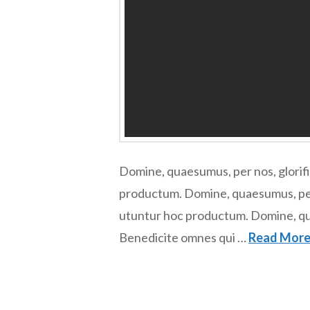
Domine, quaesumus, per nos, glorifi
productum. Domine, quaesumus, per n
utuntur hoc productum. Domine, quae
Benedicite omnes qui …
Read Mor
Roman
admin
Forum
06.03.2013