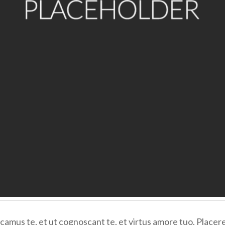
camus te, et ut cognoscant te, et virtus amore tuo. Place