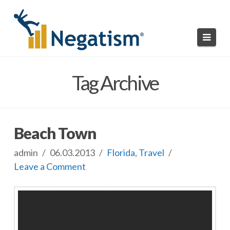
Navi
HOME
Tag Archive
READ NEGATISMS
SUBMIT A NEGATISM
Beach Town
ABOUT US
admin
06.03.2013
Florida
,
Travel
Leave a Comment